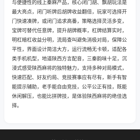
与便捷性的线上秦麻产品，核心闭门胡、飘胡玩法是
最大亮点，闭门听牌后胡牌收益翻倍，玩家可选择开
门快速凑牌，或闭门追求高番，策略选择灵活多变，
宝牌可替代任意牌，提升胡牌概率，杠牌结算实时，
明杠暗杠收益分明，流局查叫避免消极对局，保障公
平性，界面设计简洁大方，运行流畅无卡顿，适配各
类手机机型，地道陕西方言配音，三秦韵味十足，沉
浸式感受陕西麻将的独特魅力，支持多种对局模式，
快速匹配、好友约局、竞技赛事应有尽有，新手有智
能提示辅助，老手能自由竞技，公平公正有挂，既能
休闲解压，也能比拼牌技，是体验陕西麻将的绝佳选
择。