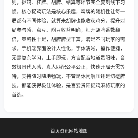
则，捉鸡、杠牌、胡牌、结算等环节完全复刻线下习
惯，核心捉鸡玩法是核心乐趣，鸡牌的随机性让每一
局都有不同体验，就算未胡牌也能收获鸡分，提升对
局参与感，点豆、闷豆收益明确，杠开胡牌番数翻
倍，策略性十足，胡牌牌型丰富，满足不同玩家的需
求，手机端界面设计人性化，字体清晰，操作便捷，
无需复杂学习，上手即玩，方言配音地道贵阳味，音
效极具代入感，真人匹配公平公正，快速开局无需等
待，支持随时随地畅玩，不管是休闲解压还是切磋牌
技，都能获得极佳体验，是喜爱贵阳捉鸡麻将玩家的
首选。
首页
资讯
网站地图