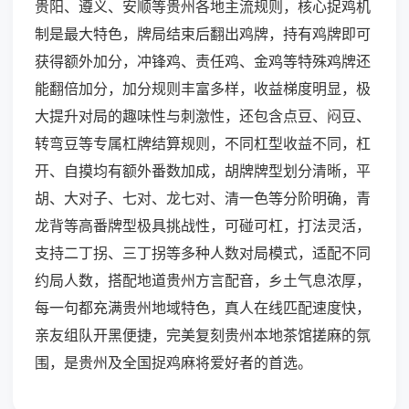
贵阳、遵义、安顺等贵州各地主流规则，核心捉鸡机
制是最大特色，牌局结束后翻出鸡牌，持有鸡牌即可
获得额外加分，冲锋鸡、责任鸡、金鸡等特殊鸡牌还
能翻倍加分，加分规则丰富多样，收益梯度明显，极
大提升对局的趣味性与刺激性，还包含点豆、闷豆、
转弯豆等专属杠牌结算规则，不同杠型收益不同，杠
开、自摸均有额外番数加成，胡牌牌型划分清晰，平
胡、大对子、七对、龙七对、清一色等分阶明确，青
龙背等高番牌型极具挑战性，可碰可杠，打法灵活，
支持二丁拐、三丁拐等多种人数对局模式，适配不同
约局人数，搭配地道贵州方言配音，乡土气息浓厚，
每一句都充满贵州地域特色，真人在线匹配速度快，
亲友组队开黑便捷，完美复刻贵州本地茶馆搓麻的氛
围，是贵州及全国捉鸡麻将爱好者的首选。