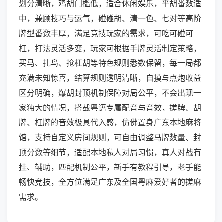
划分清晰，鸡胡门槛低，适合休闲娱乐，平胡番数适
中，兼顾技巧与运气，碰碰胡、清一色、七对等高阶
牌型番数丰厚，满足竞技玩家的需求，可吃可碰可
杠，打法灵活多变，玩家可根据手牌灵活制定策略，
买马、扎鸟、抢杠胡等特色规则悉数保留，每一局都
充满未知惊喜，结算规则透明清晰，自摸与点炮收益
区分明确，爆胡封顶机制保障对局公平，不会出现一
家独大的情况，搭载粤语专属配音与音效，搓牌、胡
牌、杠牌的音效极具代入感，仿佛置身广东本地麻将
馆，支持自定义房间规则，可自由调整马牌数量、封
顶分数等细节，适配本地私人对局习惯，真人对战有
挂、辅助，匹配机制公平，新手有教程引导，老手能
畅快竞技，全方位满足广东及全国粤麻爱好者的搓麻
需求。