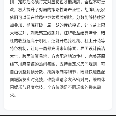
则，定缺后必须打完对应花色才能胡牌，全程不可更
改，极大提升了对局的策略性与严谨性，胡牌后玩家
依旧可以留在牌局中继续摸牌胡牌，分数能够持续累
加叠加，彻底打破一局一胡的传统模式，让收益上限
大幅提升，刺激感直线飙升，杠牌收益结算清晰，暗
杠的收益远高于明杠，还能开启抢杠胡、杠上开花等
特色机制，让每一局都充满未知惊喜，界面设计简洁
大气，牌面清晰易辨，方言配音地道传神，完美还原
线下川麻茶馆的热闹氛围，支持自定义房间规则，可
自由调整封顶分数、胡牌限制等细节，既能快速匹配
同城牌友实时竞技，也能邀请亲友私密对局，兼顾休
闲娱乐与轻度竞技，全方位满足不同玩家的搓麻需
求。