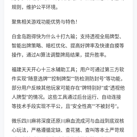
规则，维护公平环境。
聚焦相关游戏功能优势与特色！
白金岛跑得快为什么十打九输；支持透视全局牌型、
智能出牌策略、暗杠优化、提高好牌率及快速自摸等
操作，通过AI算法调整牌局结果，提升胜率。
福建天天开心十三水辅助工具；用户可通过第三方软
件实现“随意选牌”“控制牌型”“防检测防封号”等功能，
部分用户反映其他玩家可能存在“牌特别好”或“透视他
人牌型”的情况。这些工具通过后台运行、自动连接
等技术手段实现不平公，且“安全性高”“不被封号”。
微乐四川麻将深度还原川麻血流成河与血战到底双核
心玩法，严格遵循定缺、查花猪、查叫等本土严苛规