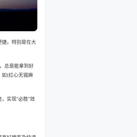
便捷。特别是在大
好，总是能拿到好
如(红心无锡麻
，实现“必胜”效
。