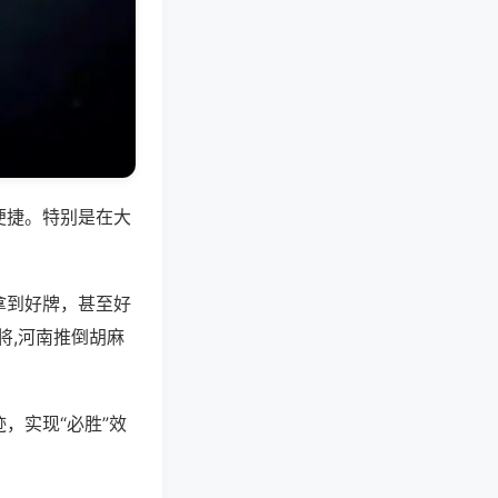
便捷。特别是在大
拿到好牌，甚至好
将,河南推倒胡麻
，实现“必胜”效
。