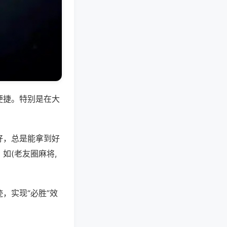
便捷。特别是在大
好，总是能拿到好
如(老友圈麻将,
，实现“必胜”效
。