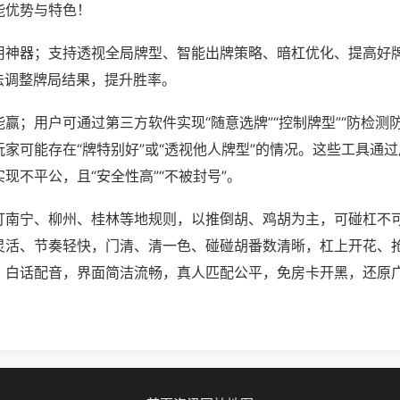
能优势与特色！
用神器；支持透视全局牌型、智能出牌策略、暗杠优化、提高好
法调整牌局结果，提升胜率。
赢；用户可通过第三方软件实现“随意选牌”“控制牌型”“防检测
家可能存在“牌特别好”或“透视他人牌型”的情况。这些工具通
现不平公，且“安全性高”“不被封号”。
打南宁、柳州、桂林等地规则，以推倒胡、鸡胡为主，可碰杠不
灵活、节奏轻快，门清、清一色、碰碰胡番数清晰，杠上开花、
、白话配音，界面简洁流畅，真人匹配公平，免房卡开黑，还原