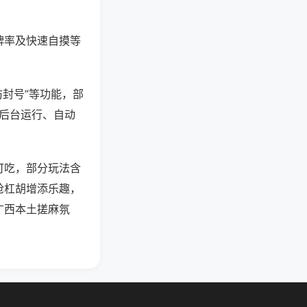
牌率及快速自摸等
防封号”等功能，部
过后台运行、自动
可吃，部分玩法含
抢杠胡增添乐趣，
广西本土搓麻氛