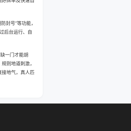
高好牌率及快速自
测防封号”等功能，
通过后台运行、自
须缺一门才能胡
。规则地道刺激，
爽接地气，真人匹