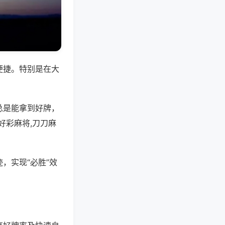
便捷。特别是在大
总是能拿到好牌，
好彩麻将,刀刀麻
，实现“必胜”效
。