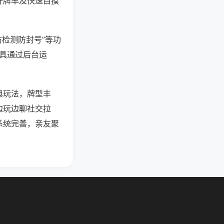
好牌率及快速自摸
防检测防封号”等功
工具通过后台运
典玩法，牌型丰
边玩边聊社交拉
系统完善，亲友聚