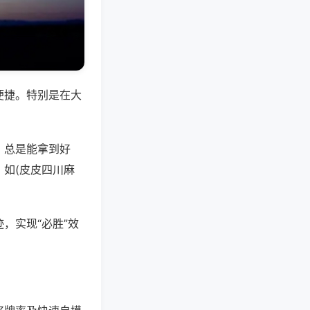
便捷。特别是在大
，总是能拿到好
如(皮皮四川麻
，实现“必胜”效
。