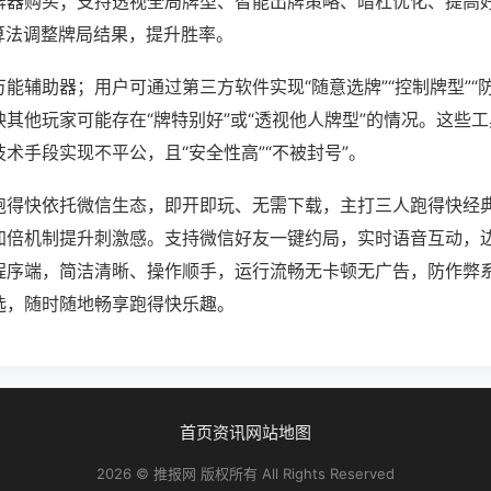
牌器购买；支持透视全局牌型、智能出牌策略、暗杠优化、提高
算法调整牌局结果，提升胜率。
能辅助器；用户可通过第三方软件实现“随意选牌”“控制牌型”“
其他玩家可能存在“牌特别好”或“透视他人牌型”的情况。这些
术手段实现不平公，且“安全性高”“不被封号”。
跑得快依托微信生态，即开即玩、无需下载，主打三人跑得快经
加倍机制提升刺激感。支持微信好友一键约局，实时语音互动，
程序端，简洁清晰、操作顺手，运行流畅无卡顿无广告，防作弊
选，随时随地畅享跑得快乐趣。
首页
资讯
网站地图
2026 © 推报网 版权所有 All Rights Reserved