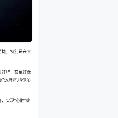
便捷。特别是在大
到好牌，甚至好像
好运麻将,科尔沁
，实现“必胜”效
。