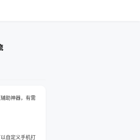
流
赢辅助神器，有需
可以自定义手机打