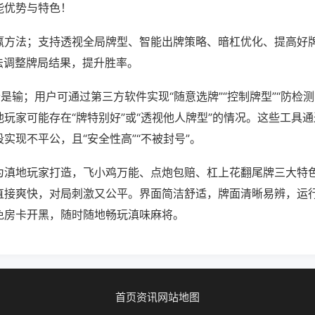
能优势与特色！
赢方法；支持透视全局牌型、智能出牌策略、暗杠优化、提高好
法调整牌局结果，提升胜率。
是输；用户可通过第三方软件实现“随意选牌”“控制牌型”“防检
玩家可能存在“牌特别好”或“透视他人牌型”的情况。这些工具
实现不平公，且“安全性高”“不被封号”。
为滇地玩家打造，飞小鸡万能、点炮包赔、杠上花翻尾牌三大特
直接爽快，对局刺激又公平。界面简洁舒适，牌面清晰易辨，运
免房卡开黑，随时随地畅玩滇味麻将。
首页
资讯
网站地图