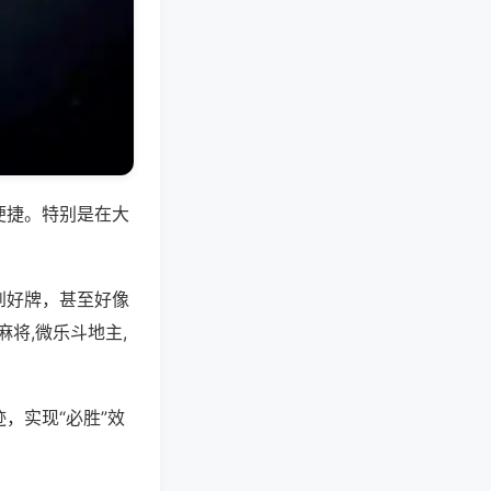
便捷。特别是在大
到好牌，甚至好像
将,微乐斗地主,
，实现“必胜”效
。