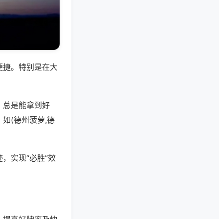
便捷。特别是在大
，总是能拿到好
如(德州菠萝,德
，实现“必胜”效
。