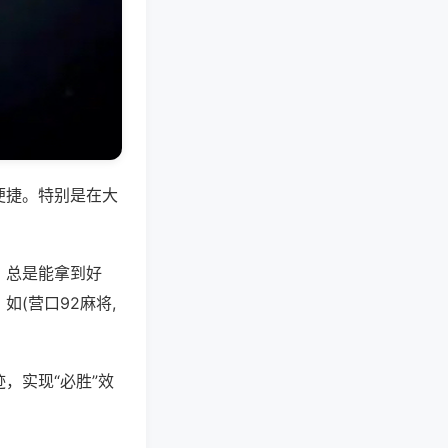
便捷。特别是在大
，总是能拿到好
(营口92麻将,
，实现“必胜”效
。