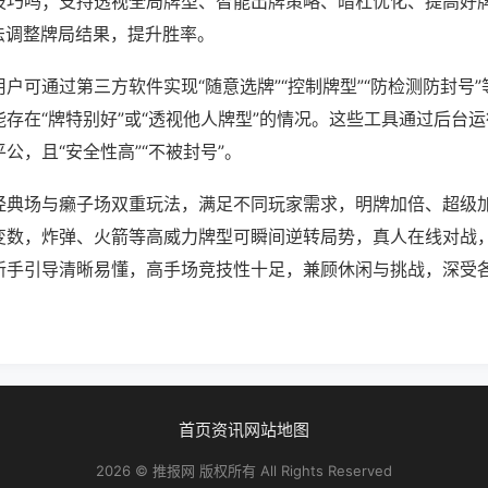
技巧吗；支持透视全局牌型、智能出牌策略、暗杠优化、提高好
法调整牌局结果，提升胜率。
户可通过第三方软件实现“随意选牌”“控制牌型”“防检测防封号
存在“牌特别好”或“透视他人牌型”的情况。这些工具通过后台
公，且“安全性高”“不被封号”。
经典场与癞子场双重玩法，满足不同玩家需求，明牌加倍、超级
变数，炸弹、火箭等高威力牌型可瞬间逆转局势，真人在线对战
新手引导清晰易懂，高手场竞技性十足，兼顾休闲与挑战，深受
首页
资讯
网站地图
2026 © 推报网 版权所有 All Rights Reserved