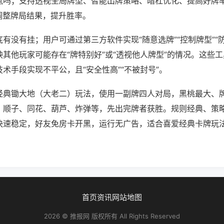
腻吗；支持透视全局牌型、智能出牌策略、暗杠优化、提高好牌
调整牌局结果，提升胜率。
有没有挂；用户可通过第三方软件实现“随意选牌”“控制牌型”“
其他玩家可能存在“牌特别好”或“透视他人牌型”的情况。这些
术手段实现不平公，且“安全性高”“不被封号”。
经典锄大地（大老二）玩法，使用一副牌四人对局，黑桃最大、
、顺子、同花、葫芦、炸弹等，先出完牌者获胜。规则经典、策
快速稳定，好友免房卡开黑，运行无广告，适合喜爱经典卡牌玩
首页
资讯
网站地图
2026 © 推报网 版权所有 All Rights Reserved