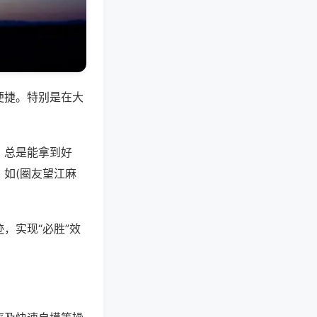
便捷。特别是在大
，总是能拿到好
如(圈友望江麻
，实现“必胜”效
。