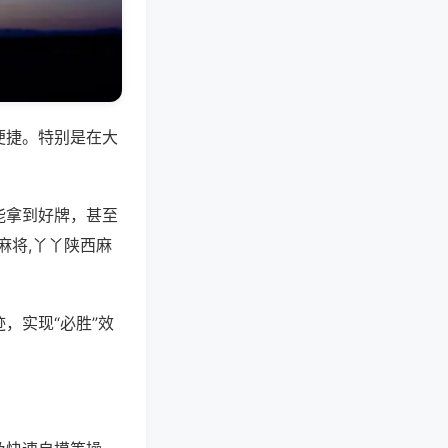
便捷。特别是在大
能拿到好牌，甚至
麻将,丫丫陕西麻
，实现“必胜”效
。