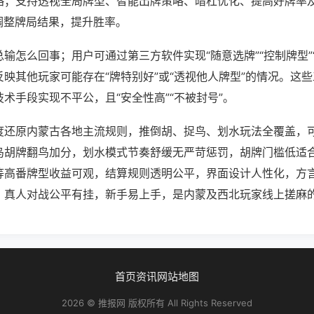
略；支持透视全局牌型、智能出牌策略、暗杠优化、提高好牌率
调整牌局结果，提升胜率。
输怎么回事；用户可通过第三方软件实现“随意选牌”“控制牌型”
映其他玩家可能存在“牌特别好”或“透视他人牌型”的情况。这
术手段实现不平公，且“安全性高”“不被封号”。
度还原内蒙古各地主流规则，推倒胡、捉鸟、划水玩法全覆盖，
鸟胡牌翻鸟加分，划水模式节奏舒缓无严苛惩罚，胡牌门槛低适
等高番牌型收益可观，结算规则透明公平，界面设计人性化，方
，真人对战公平有挂，新手易上手，是内蒙及西北玩家线上搓麻
首页
资讯
网站地图
2026 © 推报网 版权所有 All Rights Reserved