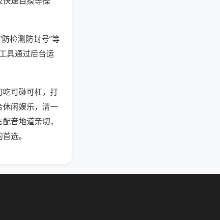
及快速自摸等操
“防检测防封号”等
些工具通过后台运
可吃可碰可杠，打
合休闲娱乐，清一
言配音地道亲切，
的首选。