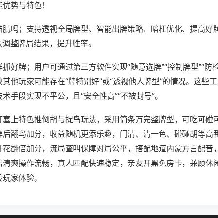
能优势与特色！
猫腻吗；支持透视全局牌型、智能出牌策略、暗杠优化、提高好
法调整牌局结果，提升胜率。
抓好牌；用户可通过第三方软件实现“随意选牌”“控制牌型”“防
其他玩家可能存在“牌特别好”或“透视他人牌型”的情况。这些
术手段实现不平公，且“安全性高”“不被封号”。
打塞上特色推倒胡与捉鸟玩法，采用筒条万完整牌型，可吃可碰
牌后翻鸟加分，收益随机更添乐趣，门清、清一色、碰碰胡等高
开花翻倍加分，流局查叫保障对局公平，搭配地道内蒙方言配音
洁清爽操作流畅，真人匹配快速稳定，亲友开黑免房卡，兼顾休
段玩家体验。