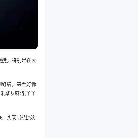
便捷。特别是在大
到好牌，甚至好像
,聚友麻将,丫丫
，实现“必胜”效
。