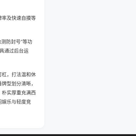
牌率及快速自摸等
检测防封号”等功
工具通过后台运
可杠，打法温和休
番牌型划分清晰，
，朴实厚重充满西
闲娱乐与轻度竞