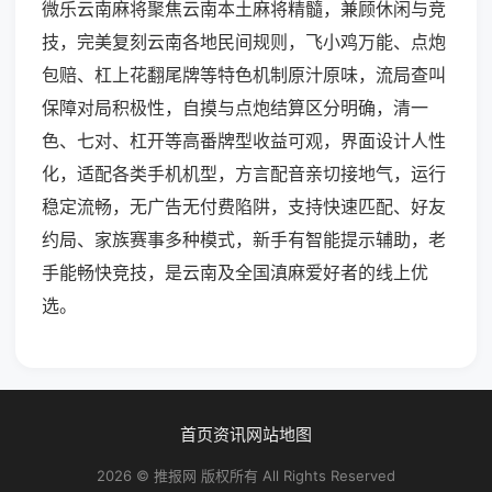
微乐云南麻将聚焦云南本土麻将精髓，兼顾休闲与竞
技，完美复刻云南各地民间规则，飞小鸡万能、点炮
包赔、杠上花翻尾牌等特色机制原汁原味，流局查叫
保障对局积极性，自摸与点炮结算区分明确，清一
色、七对、杠开等高番牌型收益可观，界面设计人性
化，适配各类手机机型，方言配音亲切接地气，运行
稳定流畅，无广告无付费陷阱，支持快速匹配、好友
约局、家族赛事多种模式，新手有智能提示辅助，老
手能畅快竞技，是云南及全国滇麻爱好者的线上优
选。
首页
资讯
网站地图
2026 © 推报网 版权所有 All Rights Reserved