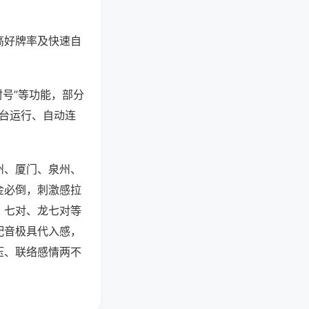
高好牌率及快速自
封号”等功能，部分
后台运行、自动连
州、厦门、泉州、
金必倒，刺激感拉
、七对、龙七对等
配音极具代入感，
压、联络感情两不