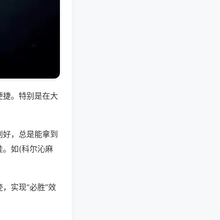
便捷。特别是在大
别好，总是能拿到
。如(科尔沁麻
，实现“必胜”效
。