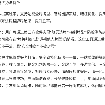
能优势与特色！
么提高胜率；支持透视全局牌型、智能出牌策略、暗杠优化、提
AI算法调整牌局结果，提升胜率。
；用户可通过第三方软件实现“随意选牌”“控制牌型”“防检测防
可能存在“牌特别好”或“透视他人牌型”的情况。这些工具通过
不平公，且“安全性高”“不被封号”。
为福建麻将爱好者打造，集全省特色玩法于一体，一站式体验福
乐趣，核心游金、抢金机制趣味十足，金牌万能、多游翻倍、三
可吃，打法直接紧凑，对局节奏轻快，适配碎片化娱乐，清一色
兼顾运气与技巧，界面简洁直观，长辈也能轻松上手，地道闽语
效，亲友组队免房卡，随时随地都能开启一局闽式麻将，休闲解