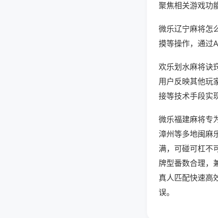
聚焦相关游戏功
微乐辽宁麻将怎
摸等操作，通过
欢乐划水麻将诀窍
用户反映其他玩家
接等技术手段实现
微乐福建麻将专
漳州等多地闽麻
满，可碰可杠不
牌型番数合理，
真人匹配快速高
误。