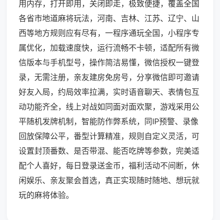
用内存，打开即用，关闭即走，极致便捷，覆盖全国
各省市地道麻将玩法，河南、吉林、江苏、辽宁、山
西等地方规则应有尽有，一程序通玩全国，小程序专
属优化，加载速度快，运行流畅不卡顿，适配所有微
信版本与手机型号，操作简洁易懂，微信授权一键登
录，无需注册，亲友建房免房号，分享微信即可邀请
好友入局，约局效率拉满，实时语音聊天、表情包互
动功能齐全，线上对战如同面对面欢聚，游戏采用公
平随机发牌机制，智能防作弊系统，同IP预警、录像
回放保障公平，番型计算精准，规则自定义灵活，可
设置封顶番数、是否带混、能否吃牌等参数，完美适
配个人喜好，每日登录送金币，福利活动不间断，休
闲娱乐、亲友聚会首选，真正实现随时随地、想玩就
玩的麻将体验。