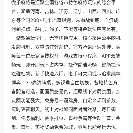
微乐麻将是汇聚全国各省市特色麻将玩法的综合平
台，涵盖河南、吉林、江苏、辽宁、山西、四川、广
东等全国200+县市地道规则，从血战到底、血流成
河到扣点、缺门、混子、下蛋等特色玩法应有尽有，
一游戏通玩全国，无需切换应用，核心采用公平随机
发牌机制，双重防作弊系统，官方承诺严惩外挂，保
障每一位玩家竞技权益，游戏支持小程序、APP双端
畅玩，即开即玩不占内存，操作简洁流畅，智能提示
吃碰杠胡，新手快速入门，老手可关闭提示追求纯粹
博弈，3D高清牌桌，多视角自由切换，各地特色方
言配音可选，画面质感逼真，还原线下对局氛围，亲
友圈功能强大，免房号一键建房，自定义规则参数，
实时语音聊天，线上对战如同面对面欢聚，每日签
到、任务福利、赛季排位、雀神争霸等活动丰富，金
币、道具、实物奖励免费领取，零氪也能畅玩无忧，