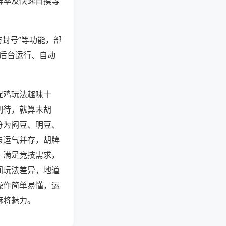
牌率及快速自摸等
防封号”等功能，部
过后台运行、自动
捉鸡玩法趣味十
期待，就算未胡
分为闷豆、明豆、
与运气并存，胡牌
，满足竞技需求，
间玩法差异，地道
操作简单易懂，运
麻将魅力。