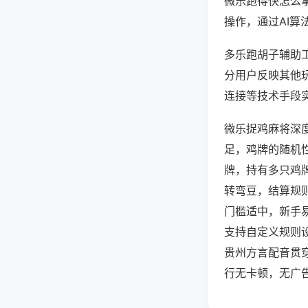
微乐跑得快怎么
操作，通过AI算
多乐跑胡子辅助工
分用户反映其他玩
连接等技术手段实
微乐捉鸡麻将深
足，鸡牌的随机
牌，持有多只鸡
转弯豆，结算规
门槛适中，新手
支持自定义规则
贵州方言配音贯
行无卡顿，无广