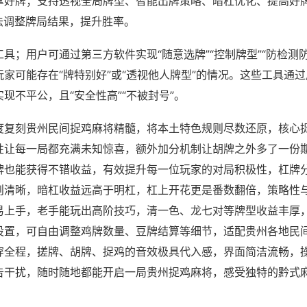
拿好牌；支持透视全局牌型、智能出牌策略、暗杠优化、提高好
法调整牌局结果，提升胜率。
具；用户可通过第三方软件实现“随意选牌”“控制牌型”“防检测
家可能存在“牌特别好”或“透视他人牌型”的情况。这些工具通
现不平公，且“安全性高”“不被封号”。
度复刻贵州民间捉鸡麻将精髓，将本土特色规则尽数还原，核心
性让每一局都充满未知惊喜，额外加分机制让胡牌之外多了一份
牌也能获得不错收益，有效提升每一位玩家的对局积极性，杠牌
则清晰，暗杠收益远高于明杠，杠上开花更是番数翻倍，策略性
易上手，老手能玩出高阶技巧，清一色、龙七对等牌型收益丰厚
设置，可自由调整鸡牌数量、豆牌结算等细节，适配贵州各地民
穿全程，搓牌、胡牌、捉鸡的音效极具代入感，界面简洁流畅，
告干扰，随时随地都能开启一局贵州捉鸡麻将，感受独特的黔式