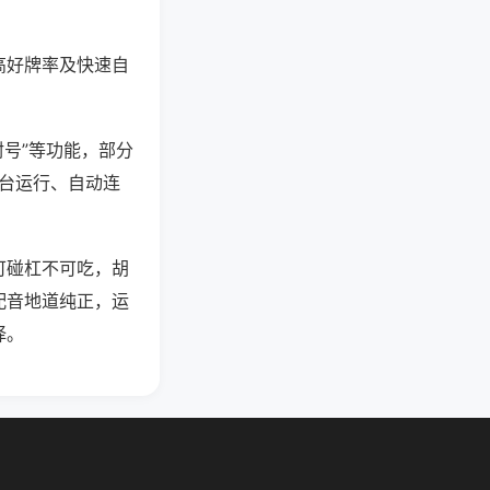
高好牌率及快速自
封号”等功能，部分
后台运行、自动连
可碰杠不可吃，胡
配音地道纯正，运
择。