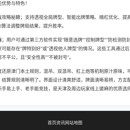
能优势与特色！
戏攻略秘籍；支持透视全局牌型、智能出牌策略、暗杠优化、提
AI算法调整牌局结果，提升胜率。
；用户可通过第三方软件实现“随意选牌”“控制牌型”“防检测防
可能存在“牌特别好”或“透视他人牌型”的情况。这些工具通过
不平公，且“安全性高”“不被封号”。
度还原津门本土规则，混吊、双混吊、杠上炮等机制原汁原味，
，结算规则清晰明了。界面设计清爽舒适，牌面清晰易辨，方言
新手易上手、老手能竞技，是天津及周边玩家线上搓麻的优质选
首页
资讯
网站地图