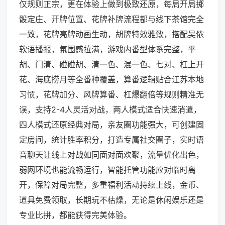
仅规则正宗，更在体验上做到极致还原，每局开局掷
骰定庄、开牌位置、花牌补牌流程都与线下茶馆完全
一致，花牌亮牌动画生动，胡牌特效雅致，搭配吴侬
软语播报，氛围感拉满，游戏内番型体系完整，平
胡、门清、碰碰胡、清一色、混一色、七对、杠上开
花、海底捞月等全番种覆盖，算番逻辑贴合江苏本地
习惯，花牌加分、风牌算番、杠爆翻倍等规则精准无
误，支持2-4人灵活对战，两人模式适合快速消遣，
四人模式还原经典对局，亲友圈功能强大，可创建固
定房间，统计胜率积分，打造专属社交圈子，实时语
音聊天让线上对战如同面对面欢聚，流量优化出色，
弱网环境也能流畅运行，智能托管功能应对临时离
开，保障对局完整，多重福利活动持续上线，金币、
道具免费领取，长期玩不枯燥，无论是休闲娱乐还是
专业比拼，都能获得完美体验。