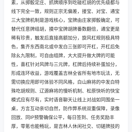
素，从掷骰定庄、抓牌顺序到吃碰杠胡的优先级都与
线下完全一致，规则正宗无偏差，搂宝、对宝、通宝
三大宝牌机制是游戏核心，宝牌由庄家掷骰确定，可
替代任意牌组胡，摸中宝牌胡牌番数翻倍，通宝更是
稀有珍贵，触发后直接高额加分，旋风杠规则极具特
色，集齐东西南北或中发白三张即可开杠，开杠后免
除幺九限制，可自由组牌，大大提升做大牌的可能
性，喜杠针对风牌与三元牌，杠牌后持续补蛋加分，
形成连环收益，游戏覆盖吉林全省所有地市玩法，无
需切换应用即可体验不同风格，白山麻将的中发白特
殊吃胡规则、辽源麻将的慢听机制、松原快听的快宝
模式应有尽有，实时语音聊天让线上对战如同围坐一
桌，方言互动亲切自然，防作弊系统双重保障，录像
回放、同IP预警确保公平，每日签到、任务奖励丰
厚，零氪也能畅玩，是吉林人休闲社交、切磋牌技的