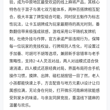
验，成为中原地区最受欢迎的线上麻将产品，其核心
特色在于混子与黑七双万能体系，两种百搭牌相互配
合，极大丰富了牌型组合可能，同时捉五魁作为标志
性玩法，让卡五胡牌成为玩家最期待的高光时刻，番
数翻倍带来极强成就感，游戏采用公平随机发牌机
制，杜绝外挂与作弊，官方承诺严惩违规行为，保障
每一位玩家的竞技权益，行牌规则人性化，可设置过
手加番、可胡可不胡等选项，兼顾新手容错率与老手
策略性，支持2-4人灵活对战，两人对战模式适合快
速消遣，四人模式还原经典对局，界面布局符合手机
操作习惯，摸牌、出牌、碰杠胡按钮一目了然，老人
小孩都能快速上手，方言配音与地方元素UI设计让归
属感拉满，无论身在何处，打开微乐河南麻将就能感
受到家乡的味道，与亲友同屏竞技，重温线下搓麻的
温馨与欢乐。