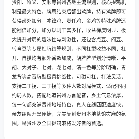
贵阳、遵义、安顺等贵州各地主流规则，核心捉鸡机
制是最大特色，牌局结束后翻出鸡牌，持有鸡牌即可
获得额外加分，冲锋鸡、责任鸡、金鸡等特殊鸡牌还
能翻倍加分，加分规则丰富多样，收益梯度明显，极
大提升对局的趣味性与刺激性，还包含点豆、闷豆、
转弯豆等专属杠牌结算规则，不同杠型收益不同，杠
开、自摸均有额外番数加成，胡牌牌型划分清晰，平
胡、大对子、七对、龙七对、清一色等分阶明确，青
龙背等高番牌型极具挑战性，可碰可杠，打法灵活，
支持二丁拐、三丁拐等多种人数对局模式，适配不同
约局人数，搭配地道贵州方言配音，乡土气息浓厚，
每一句都充满贵州地域特色，真人在线匹配速度快，
亲友组队开黑便捷，完美复刻贵州本地茶馆搓麻的氛
围，是贵州及全国捉鸡麻将爱好者的首选。