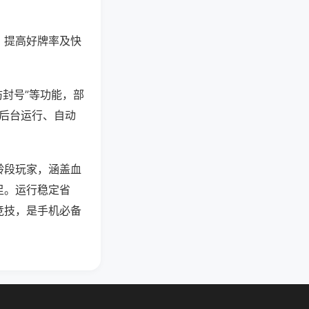
、提高好牌率及快
防封号”等功能，部
过后台运行、自动
龄段玩家，涵盖血
足。运行稳定省
竞技，是手机必备