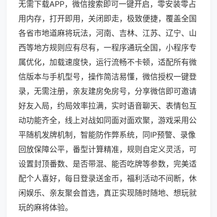
无需下载APP，微信搜索即可一键开启，零安装零占
用内存，打开即用，关闭即走，极致便捷，覆盖全国
各省市地道麻将玩法，河南、吉林、江苏、辽宁、山
西等地方规则应有尽有，一程序通玩全国，小程序专
属优化，加载速度快，运行流畅不卡顿，适配所有微
信版本与手机型号，操作简洁易懂，微信授权一键登
录，无需注册，亲友建房免房号，分享微信即可邀请
好友入局，约局效率拉满，实时语音聊天、表情包互
动功能齐全，线上对战如同面对面欢聚，游戏采用公
平随机发牌机制，智能防作弊系统，同IP预警、录像
回放保障公平，番型计算精准，规则自定义灵活，可
设置封顶番数、是否带混、能否吃牌等参数，完美适
配个人喜好，每日登录送金币，福利活动不间断，休
闲娱乐、亲友聚会首选，真正实现随时随地、想玩就
玩的麻将体验。