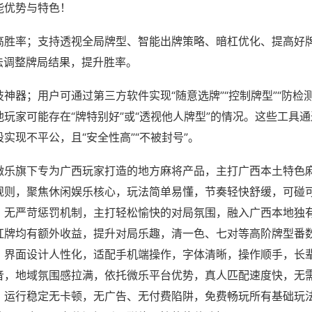
能优势与特色！
高胜率；支持透视全局牌型、智能出牌策略、暗杠优化、提高好
法调整牌局结果，提升胜率。
神器；用户可通过第三方软件实现“随意选牌”“控制牌型”“防检
玩家可能存在“牌特别好”或“透视他人牌型”的情况。这些工具
实现不平公，且“安全性高”“不被封号”。
微乐旗下专为广西玩家打造的地方麻将产品，主打广西本土特色
规则，聚焦休闲娱乐核心，玩法简单易懂，节奏轻快舒缓，可碰
，无严苛惩罚机制，主打轻松愉快的对局氛围，融入广西本地独
杠牌均有额外收益，提升对局乐趣，清一色、七对等高阶牌型番
，界面设计人性化，适配手机端操作，字体清晰，操作顺手，长
音，地域氛围感拉满，依托微乐平台优势，真人匹配速度快，无
，运行稳定无卡顿，无广告、无付费陷阱，免费畅玩所有基础玩