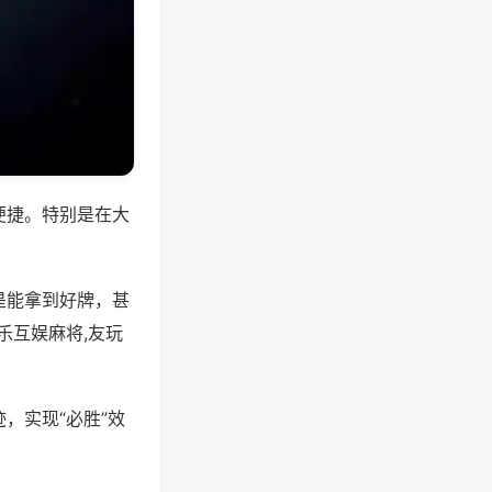
便捷。特别是在大
是能拿到好牌，甚
乐互娱麻将,友玩
，实现“必胜”效
。