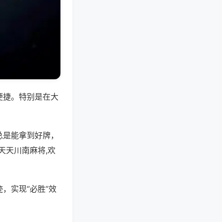
便捷。特别是在大
总是能拿到好牌，
天天川南麻将,欢
，实现“必胜”效
。