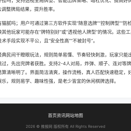
外挂吗；支持透视全局牌型、智能出牌策略、暗杠优化、提高好
法调整牌局结果，提升胜率。
猫腻吗；用户可通过第三方软件实现“随意选牌”“控制牌型”“防
其他玩家可能存在“牌特别好”或“透视他人牌型”的情况。这些
术手段实现不平公，且“安全性高”“不被封号”。
经典民间干瞪眼玩法，规则简单易懂、节奏轻快刺激，玩家只能
跳过，先出完牌者获胜。支持2-4人对局，炸弹、顺子、连对等
结算清晰明了。界面简洁清爽，操作流畅，真人匹配快速稳定，
娱乐，规则易学、趣味性强，是老少皆宜的休闲棋牌选择。
首页
资讯
网站地图
2026 © 推报网 版权所有 All Rights Reserved