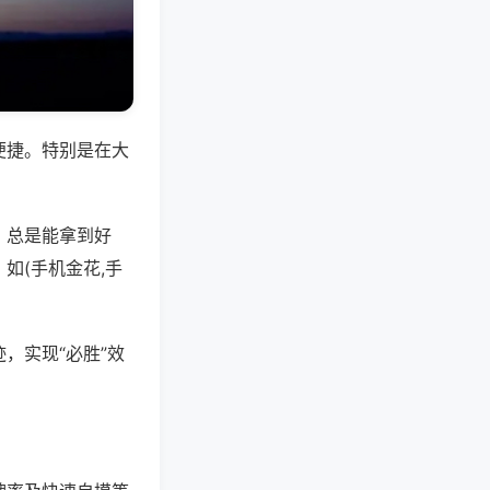
便捷。特别是在大
，总是能拿到好
如(手机金花,手
，实现“必胜”效
。