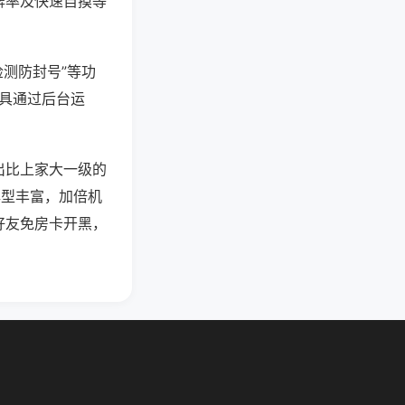
牌率及快速自摸等
检测防封号”等功
工具通过后台运
出比上家大一级的
牌型丰富，加倍机
好友免房卡开黑，