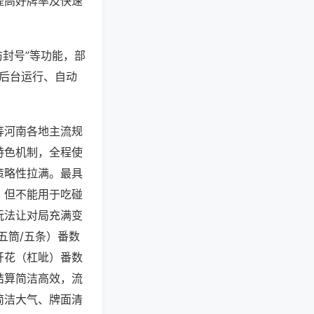
提高好牌率及快速
防封号”等功能，部
过后台运行、自动
等河南各地主流规
特色机制，全程使
策略性拉满。最具
，但不能用于吃碰
玩法让对局充满变
五筒/五条）番数
开花（杠呲）番数
结算简洁高效，流
简洁大气、牌面清