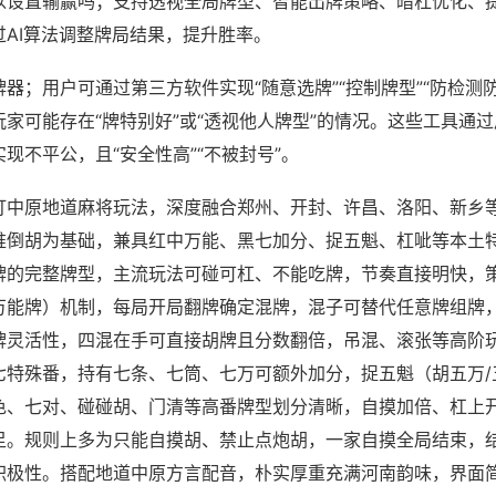
以设置输赢吗；支持透视全局牌型、智能出牌策略、暗杠优化、
过AI算法调整牌局结果，提升胜率。
器；用户可通过第三方软件实现“随意选牌”“控制牌型”“防检测
家可能存在“牌特别好”或“透视他人牌型”的情况。这些工具通
现不平公，且“安全性高”“不被封号”。
打中原地道麻将玩法，深度融合郑州、开封、许昌、洛阳、新乡
推倒胡为基础，兼具红中万能、黑七加分、捉五魁、杠呲等本土
牌的完整牌型，主流玩法可碰可杠、不能吃牌，节奏直接明快，
万能牌）机制，每局开局翻牌确定混牌，混子可替代任意牌组牌
牌灵活性，四混在手可直接胡牌且分数翻倍，吊混、滚张等高阶
七特殊番，持有七条、七筒、七万可额外加分，捉五魁（胡五万/
色、七对、碰碰胡、门清等高番牌型划分清晰，自摸加倍、杠上
足。规则上多为只能自摸胡、禁止点炮胡，一家自摸全局结束，
积极性。搭配地道中原方言配音，朴实厚重充满河南韵味，界面