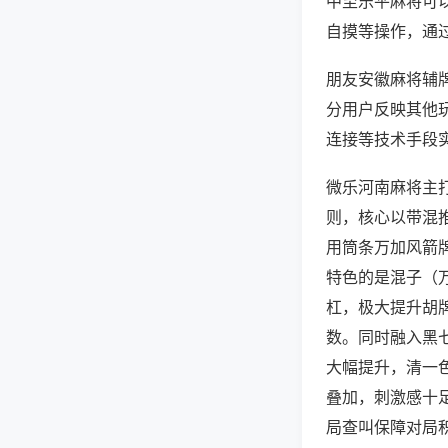
中至乐平麻将可
自摸等操作，通
朋友安徽麻将辅牌
分用户反映其他玩
连接等技术手段实
微乐河南麻将主
则，核心以带混
用筒条万加风箭
特色的是混子（
杠，极大提升胡
数。同时融入黑
大幅提升，清一
叠加，刺激感十
局查叫保障对局