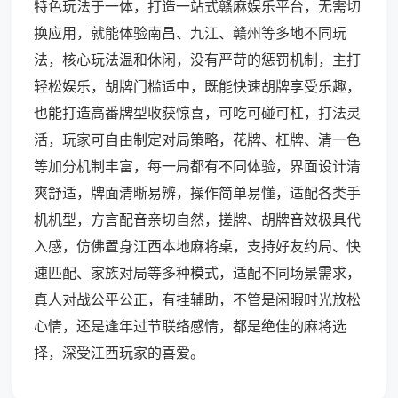
特色玩法于一体，打造一站式赣麻娱乐平台，无需切
换应用，就能体验南昌、九江、赣州等多地不同玩
法，核心玩法温和休闲，没有严苛的惩罚机制，主打
轻松娱乐，胡牌门槛适中，既能快速胡牌享受乐趣，
也能打造高番牌型收获惊喜，可吃可碰可杠，打法灵
活，玩家可自由制定对局策略，花牌、杠牌、清一色
等加分机制丰富，每一局都有不同体验，界面设计清
爽舒适，牌面清晰易辨，操作简单易懂，适配各类手
机机型，方言配音亲切自然，搓牌、胡牌音效极具代
入感，仿佛置身江西本地麻将桌，支持好友约局、快
速匹配、家族对局等多种模式，适配不同场景需求，
真人对战公平公正，有挂辅助，不管是闲暇时光放松
心情，还是逢年过节联络感情，都是绝佳的麻将选
择，深受江西玩家的喜爱。