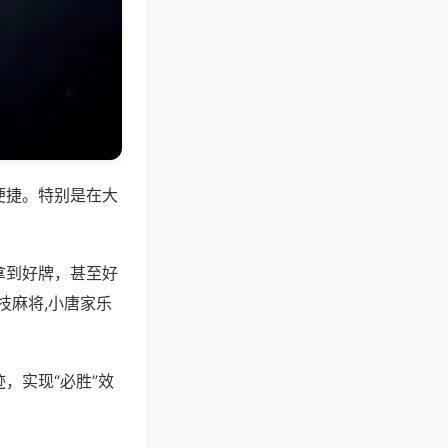
便捷。特别是在大
拿到好牌，甚至好
技麻将,小唐家乐
，实现“必胜”效
。