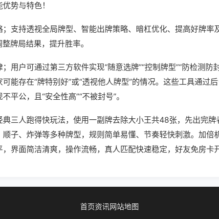
能优势与特色！
略；支持透视全局牌型、智能出牌策略、暗杠优化、提高好牌率
调整牌局结果，提升胜率。
；用户可通过第三方软件实现“随意选牌”“控制牌型”“防检测防
可能存在“牌特别好”或“透视他人牌型”的情况。这些工具通过
不平公，且“安全性高”“不被封号”。
经典三人跑得快玩法，使用一副牌去除大小王共48张，先出完牌
、顺子、炸弹等多种牌型，规则简单易懂、节奏轻快刺激。加倍
平，界面简洁清爽，操作流畅，真人匹配快速稳定，好友免房卡
首页
资讯
网站地图