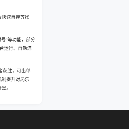
及快速自摸等操
封号”等功能，部分
后台运行、自动连
者获胜，可出单
机制提升对局乐
开黑。