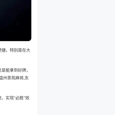
便捷。特别是在大
总是能拿到好牌，
温州茶苑麻将,东
，实现“必胜”效
。