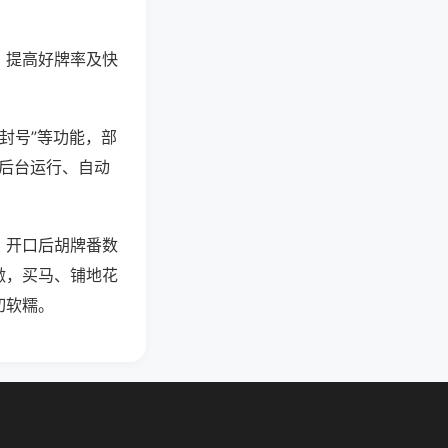
、提高好牌率及快
防封号”等功能，部
过后台运行、自动
，开口后胡牌番数
激，买马、铺地花
切软糯。