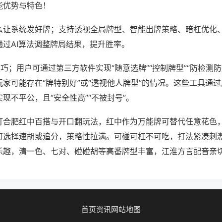
能优势与特色！
么让系统发好牌；支持透视全局牌型、智能出牌策略、暗杠优化
通过AI算法调整牌局结果，提升胜率。
巧；用户可通过第三方软件实现“随意选牌”“控制牌型”“防检测
家可能存在“牌特别好”或“透视他人牌型”的情况。这些工具通
现不平公，且“安全性高”“不被封号”。
打合肥红中百搭与开口翻玩法，红中作为万能牌可替代任意花色
可选择速胡或追分，策略性拉满。可碰可杠不可吃，打法紧凑刺
乐趣，清一色、七对、碰碰胡等高番牌型丰富，江淮方言配音亲
首页
资讯
网站地图