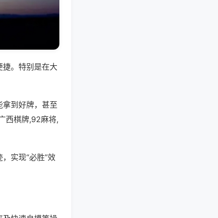
便捷。特别是在大
能拿到好牌，甚至
棋牌,92麻将,
，实现“必胜”效
。