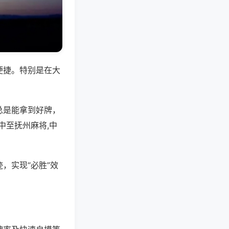
便捷。特别是在大
总是能拿到好牌，
中至抚州麻将,中
，实现“必胜”效
。