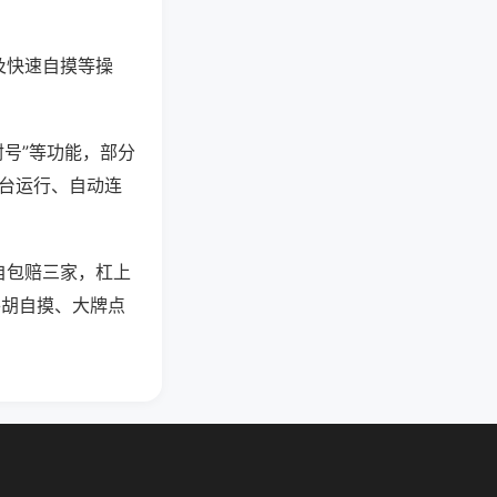
及快速自摸等操
封号”等功能，部分
后台运行、自动连
自包赔三家，杠上
平胡自摸、大牌点