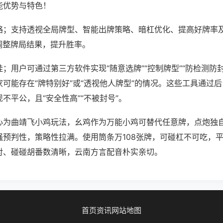
能优势与特色！
略；支持透视全局牌型、智能出牌策略、暗杠优化、提高好牌率
调整牌局结果，提升胜率。
；用户可通过第三方软件实现“随意选牌”“控制牌型”“防检测防
可能存在“牌特别好”或“透视他人牌型”的情况。这些工具通过
不平公，且“安全性高”“不被封号”。
心为曲靖飞小鸡玩法，幺鸡作为万能小鸡可替代任意牌，点炮独
强预判性，策略性拉满。使用筒条万108张牌，可碰杠不可吃，
对、碰碰胡番数清晰，云南方言配音朴实亲切。
首页
资讯
网站地图