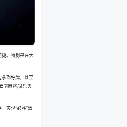
便捷。特别是在大
能拿到好牌，甚至
云南麻将,微乐天
，实现“必胜”效
。